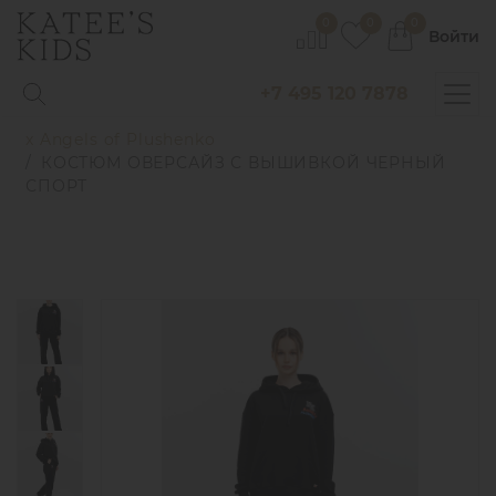
0
0
0
Войти
+7 495 120 7878
Главная
Магазин
x Angels of Plushenko
КОСТЮМ ОВЕРСАЙЗ С ВЫШИВКОЙ ЧЕРНЫЙ
СПОРТ