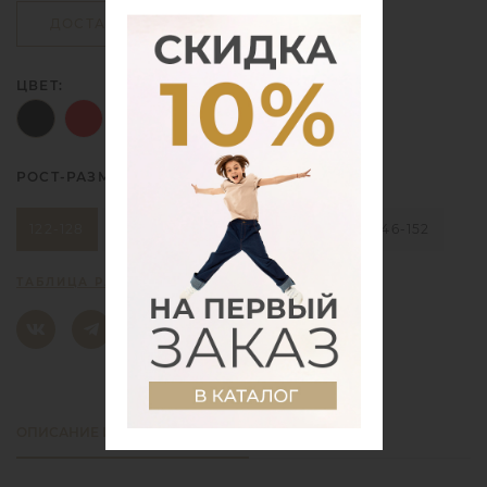
ДОСТАВКА
ОПЛАТА
ЦВЕТ:
РОСТ-РАЗМЕР:
122-128
170-176
158-164
134-140
146-152
ТАБЛИЦА РАЗМЕРОВ
ОПИСАНИЕ И ХАРАКТЕРИСТИКИ
ОТЗЫВЫ